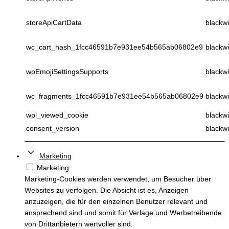
storeApiCartData
blackwi
wc_cart_hash_1fcc46591b7e931ee54b565ab06802e9
blackwi
wpEmojiSettingsSupports
blackwi
wc_fragments_1fcc46591b7e931ee54b565ab06802e9
blackwi
wpl_viewed_cookie
blackwi
consent_version
blackwi
Marketing
Marketing
Marketing-Cookies werden verwendet, um Besucher über
Websites zu verfolgen. Die Absicht ist es, Anzeigen
anzuzeigen, die für den einzelnen Benutzer relevant und
ansprechend sind und somit für Verlage und Werbetreibende
von Drittanbietern wertvoller sind.