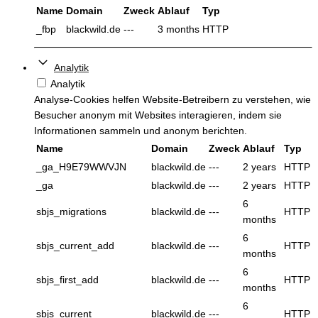
Name
Domain
Zweck
Ablauf
Typ
_fbp
blackwild.de
---
3 months
HTTP
Analytik
Analytik
Analyse-Cookies helfen Website-Betreibern zu verstehen, wie
Besucher anonym mit Websites interagieren, indem sie
Informationen sammeln und anonym berichten.
Name
Domain
Zweck
Ablauf
Typ
_ga_H9E79WWVJN
blackwild.de
---
2 years
HTTP
_ga
blackwild.de
---
2 years
HTTP
6
sbjs_migrations
blackwild.de
---
HTTP
months
6
sbjs_current_add
blackwild.de
---
HTTP
months
6
sbjs_first_add
blackwild.de
---
HTTP
months
6
sbjs_current
blackwild.de
---
HTTP