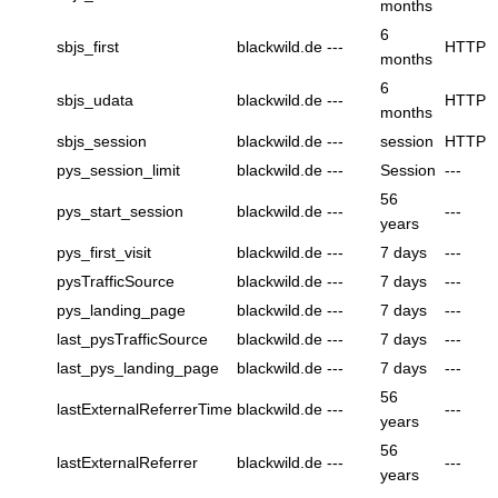
months
6
sbjs_first
blackwild.de
---
HTTP
months
6
sbjs_udata
blackwild.de
---
HTTP
months
sbjs_session
blackwild.de
---
session
HTTP
pys_session_limit
blackwild.de
---
Session
---
56
pys_start_session
blackwild.de
---
---
years
pys_first_visit
blackwild.de
---
7 days
---
pysTrafficSource
blackwild.de
---
7 days
---
pys_landing_page
blackwild.de
---
7 days
---
last_pysTrafficSource
blackwild.de
---
7 days
---
last_pys_landing_page
blackwild.de
---
7 days
---
56
lastExternalReferrerTime
blackwild.de
---
---
years
56
lastExternalReferrer
blackwild.de
---
---
years