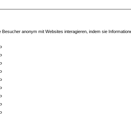
ie Besucher anonym mit Websites interagieren, indem sie Informati
P
P
P
P
P
P
P
P
P