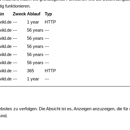
ig funktionieren.
in
Zweck
Ablauf
Typ
ild.de
---
1 year
HTTP
ild.de
---
56 years
---
ild.de
---
56 years
---
ild.de
---
56 years
---
ild.de
---
56 years
---
ild.de
---
56 years
---
ild.de
---
365
HTTP
ild.de
---
1 year
---
tes zu verfolgen. Die Absicht ist es, Anzeigen anzuzeigen, die für
sind.