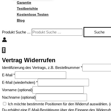
Garantie
Testberichte
Kostenlose Testen
Blog
Produkt Suche …
Suche
0
Vertrag Widerrufen
Identifizierung des Vertrags, z.B. Bestellnummer
*
E-Mail
*
E-Mail (wiederholen)
*
Vorname
(optional)
Nachname
(optional)
Ich möchte bestimmte Positionen für den Widerruf auswählen.
(
Du erhältst eine E-Mail-Bestätigung über den Eingang des Widerrufs.