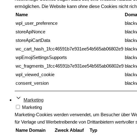
ermöglichen. Die Website kann ohne diese Cookies nicht richt
Name
Doma
wpl_user_preference
blackw
storeApiNonce
blackw
storeApiCartData
blackw
wc_cart_hash_1fcc46591b7e931ee54b565ab06802e9
blackw
wpEmojiSettingsSupports
blackw
wc_fragments_1fcc46591b7e931ee54b565ab06802e9
blackw
wpl_viewed_cookie
blackw
consent_version
blackw
Marketing
Marketing
Marketing-Cookies werden verwendet, um Besucher über Websi
für Verlage und Werbetreibende von Drittanbietern wertvoller 
Name
Domain
Zweck
Ablauf
Typ