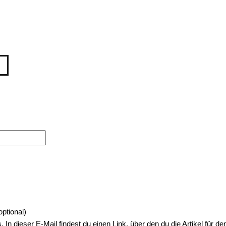
optional)
 In dieser E-Mail findest du einen Link, über den du die Artikel für 