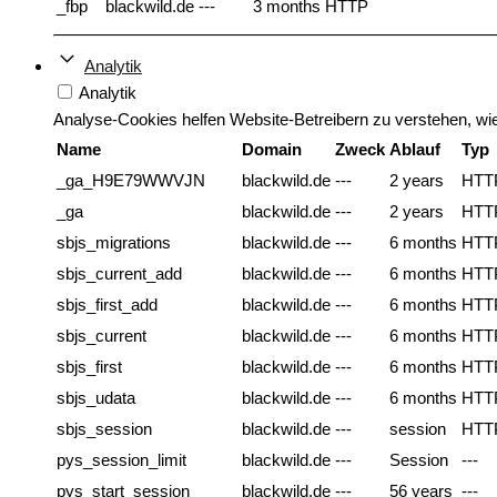
_fbp
blackwild.de
---
3 months
HTTP
Analytik
Analytik
Analyse-Cookies helfen Website-Betreibern zu verstehen, w
Name
Domain
Zweck
Ablauf
Typ
_ga_H9E79WWVJN
blackwild.de
---
2 years
HTT
_ga
blackwild.de
---
2 years
HTT
sbjs_migrations
blackwild.de
---
6 months
HTT
sbjs_current_add
blackwild.de
---
6 months
HTT
sbjs_first_add
blackwild.de
---
6 months
HTT
sbjs_current
blackwild.de
---
6 months
HTT
sbjs_first
blackwild.de
---
6 months
HTT
sbjs_udata
blackwild.de
---
6 months
HTT
sbjs_session
blackwild.de
---
session
HTT
pys_session_limit
blackwild.de
---
Session
---
pys_start_session
blackwild.de
---
56 years
---