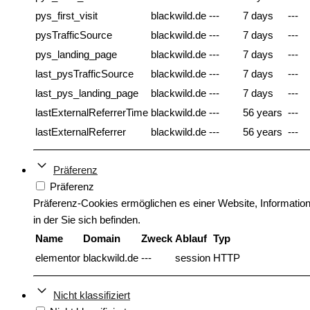
pys_first_visit
blackwild.de
---
7 days
---
pysTrafficSource
blackwild.de
---
7 days
---
pys_landing_page
blackwild.de
---
7 days
---
last_pysTrafficSource
blackwild.de
---
7 days
---
last_pys_landing_page
blackwild.de
---
7 days
---
lastExternalReferrerTime
blackwild.de
---
56 years
---
lastExternalReferrer
blackwild.de
---
56 years
---
Präferenz
Präferenz
Präferenz-Cookies ermöglichen es einer Website, Informatione
in der Sie sich befinden.
Name
Domain
Zweck
Ablauf
Typ
elementor
blackwild.de
---
session
HTTP
Nicht klassifiziert